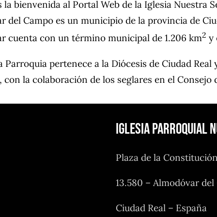
la bienvenida al Portal Web de la Iglesia Nuestra
 del Campo es un municipio de la provincia de Ciu
2
r cuenta con un término municipal de 1.206 km
y 
arroquia pertenece a la Diócesis de Ciudad Real y
 con la colaboración de los seglares en el Consejo 
Iglesia Parroquial 
Plaza de la Constitució
13.580 – Almodóvar de
Ciudad Real – España