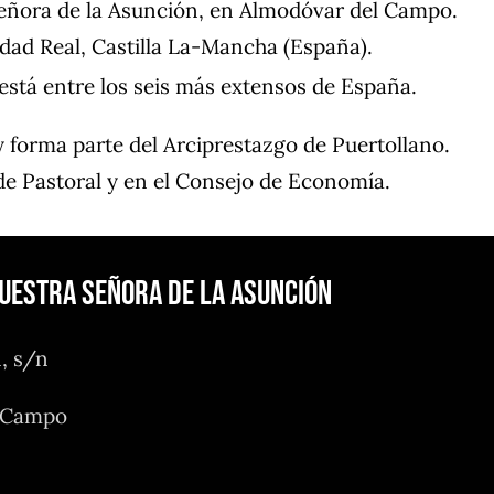
 Señora de la Asunción, en Almodóvar del Campo.
dad Real, Castilla La-Mancha (España).
está entre los seis más extensos de España.
 forma parte del Arciprestazgo de Puertollano.
de Pastoral y en el Consejo de Economía.
Nuestra Señora de la Asunción
n, s/n
l Campo