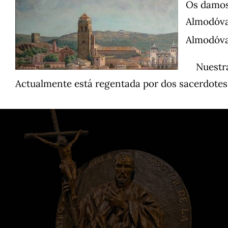
Os damos 
Almodóvar
Almodóva
Nuestra P
Actualmente está regentada por dos sacerdotes,