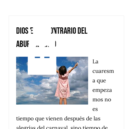
Saltar
al
contenido
Dios es lo contrario del
aburrimiento
La
cuaresm
a que
empeza
mos no
es
tiempo que vienen después de las
alegrías del carnaval, sino tiempo de