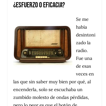
¿Esfuerzo o eficacia?
Se me
había
desintoni
zado la
radio.
Fue una
de esas
veces en
las que sin saber muy bien por qué, al
encenderla, solo se escuchaba un
zumbido molesto de ondas pérdidas,
pero lo peor es que el botón de