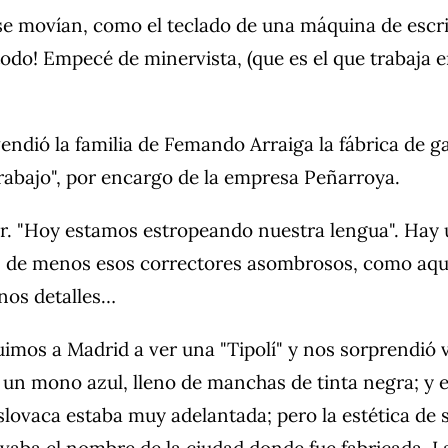
 movían, como el teclado de una máquina de escribir 
odo! Empecé de minervista, (que es el que trabaja e
endió la familia de Femando Arraiga la fábrica de 
 trabajo", por encargo de la empresa Peñarroya.
. "Hoy estamos estropeando nuestra lengua". Hay 
has de menos esos correctores asombrosos, como aq
unos detalles…
s a Madrid a ver una "Tipolí" y nos sorprendió ve
un mono azul, lleno de manchas de tinta negra; y e
ovaca estaba muy adelantada; pero la estética de s
aba el nombre de la ciudad donde fue fabricada. La