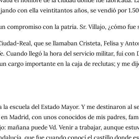
ando con ella veintitantos años, se vendió por 1.5
n compromiso con la patria. Sr. Villajo, ¿cómo fue s
ad-Real, que se llamaban Cristeta, Felisa y Antonia
fe. Cuando llegó la hora del servicio militar, fui co
n cargo importante en la caja de reclutas; y me dijo:
a la escuela del Estado Mayor. Y me destinaron al s
o en Madrid, con unos conocidos de mis padres, fami
jo: mañana puede Vd. Venir a trabajar, aunque estu
ndalucía, que fue cuando conocí el castillo donde est