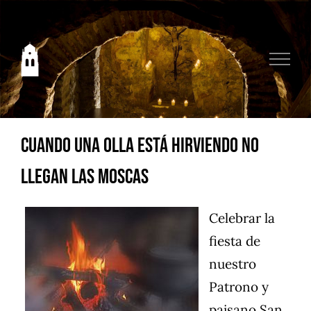
Saltar
al
contenido
Cuando una olla está hirviendo no
llegan las moscas
Celebrar la
fiesta de
nuestro
Patrono y
paisano San