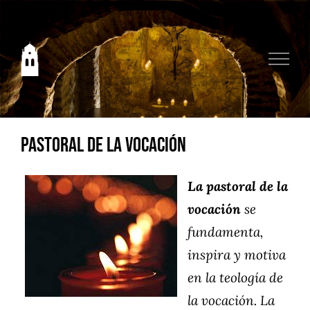
Saltar
al
contenido
Pastoral de la vocación
La pastoral de la
vocación
se
fundamenta,
inspira y motiva
en la teología de
la vocación. La