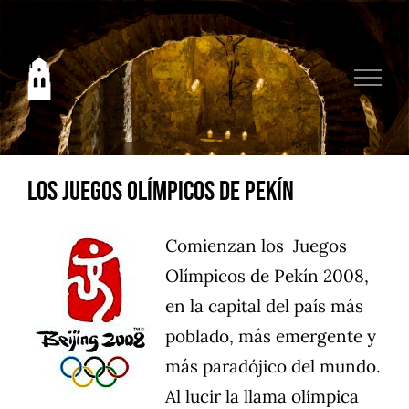
Saltar
al
contenido
Los Juegos Olímpicos de Pekín
Comienzan los Juegos
Olímpicos de Pekín 2008,
en la capital del país más
poblado, más emergente y
más paradójico del mundo.
Al lucir la llama olímpica