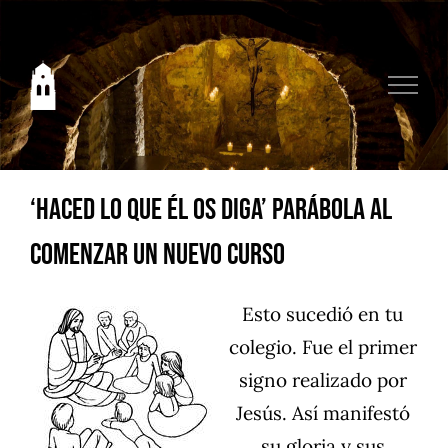
Saltar
al
contenido
‘HACED LO QUE ÉL OS DIGA’ Parábola al
comenzar un nuevo curso
Esto sucedió en tu
colegio. Fue el primer
signo realizado por
Jesús. Así manifestó
su gloria y sus