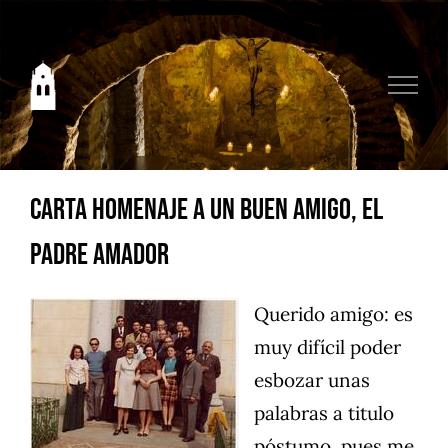
Saltar
al
contenido
Carta homenaje a un buen amigo, El
Padre Amador
Querido amigo: es
muy difícil poder
esbozar unas
palabras a titulo
póstumo, pues me