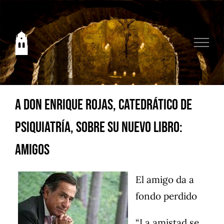
Saltar
al
contenido
A Don Enrique Rojas, catedrático de
Psiquiatría, sobre su nuevo libro:
Amigos
El amigo da a
fondo perdido
“La amistad se