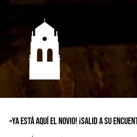
Saltar
al
contenido
«Ya está aquí el novio! ¡Salid a su encuent