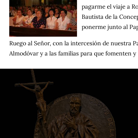
pagarme el viaje a R
Bautista de la Concep
ponerme junto al Pap
Ruego al Señor, con la intercesión de nuestra 
Almodóvar y a las familias para que fomenten y 