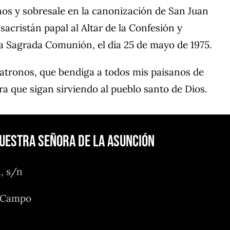
nos y sobresale en la canonización de San Juan
sacristán papal al Altar de la Confesión y
la Sagrada Comunión, el día 25 de mayo de 1975.
Patronos, que bendiga a todos mis paisanos de
ra que sigan sirviendo al pueblo santo de Dios.
Nuestra Señora de la Asunción
n, s/n
l Campo