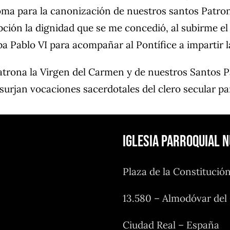
oma para la canonización de nuestros santos Patro
ción la dignidad que se me concedió, al subirme el 
a Pablo VI para acompañar al Pontífice a impartir 
Patrona la Virgen del Carmen y de nuestros Santos 
surjan vocaciones sacerdotales del clero secular pa
Iglesia Parroquial 
Plaza de la Constitució
13.580 – Almodóvar de
Ciudad Real – España