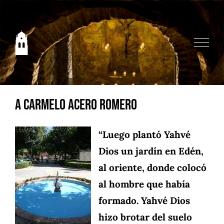
Saltar
al
contenido
A Carmelo Acero Romero
“Luego plantó Yahvé
Dios un jardín en Edén,
al oriente, donde colocó
al hombre que había
formado. Yahvé Dios
hizo brotar del suelo