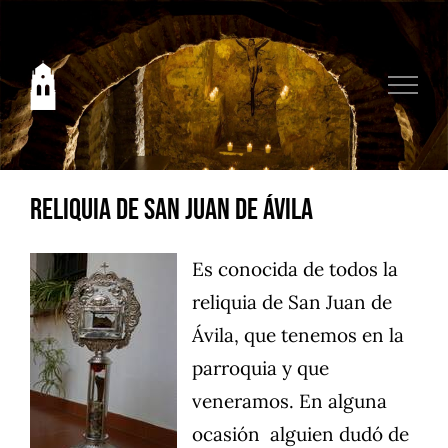
Saltar
al
contenido
Reliquia de San Juan de Ávila
Es conocida de todos la
reliquia de San Juan de
Ávila, que tenemos en la
parroquia y que
veneramos. En alguna
ocasión alguien dudó de