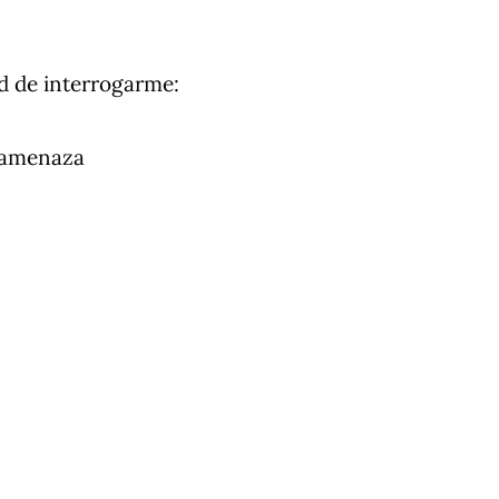
(S.
d de interrogarme:
a amenaza