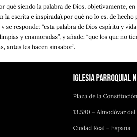
or qué siendo la palabra de Dios, objetivamente, en 
en la escrita e inspirada),por qué no lo es, de hecho
 y se responde: “esta palabra de Dios espíritu y vid
 limpias y enamoradas”, y añade: “que los que no tie
as, antes les hacen sinsabor”.
Iglesia Parroquial 
Plaza de la Constitució
13.580 – Almodóvar de
Ciudad Real – España