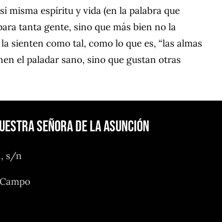
sí misma espíritu y vida (en la palabra que
 para tanta gente, sino que más bien no la
a la sienten como tal, como lo que es, “las almas
nen el paladar sano, sino que gustan otras
Nuestra Señora de la Asunción
n, s/n
l Campo