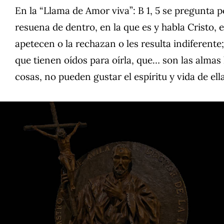
En la “Llama de Amor viva”: B 1, 5 se pregunta p
resuena de dentro, en la que es y habla Cristo, 
apetecen o la rechazan o les resulta indiferente;
que tienen oídos para oírla, que… son las almas
cosas, no pueden gustar el espíritu y vida de ell