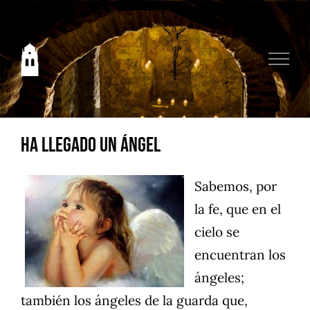
Saltar
al
contenido
Ha llegado un ángel
Sabemos, por
la fe, que en el
cielo se
encuentran los
ángeles;
también los ángeles de la guarda que,