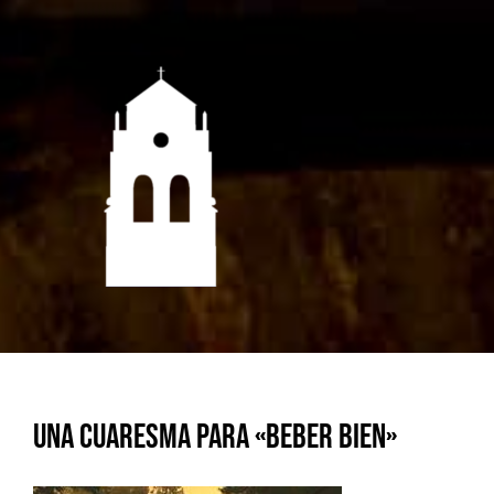
Saltar
al
contenido
Una Cuaresma para «beber bien»