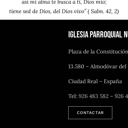
así mi alma te busca a ti, Dios mío;
tiene sed de Dios, del Dios vivo” ( Salm. 42, 2)
Iglesia Parroquial 
Plaza de la Constitució
13.580 – Almodóvar de
Ciudad Real – España
Tel:
926 483 582
–
926 
CONTACTAR