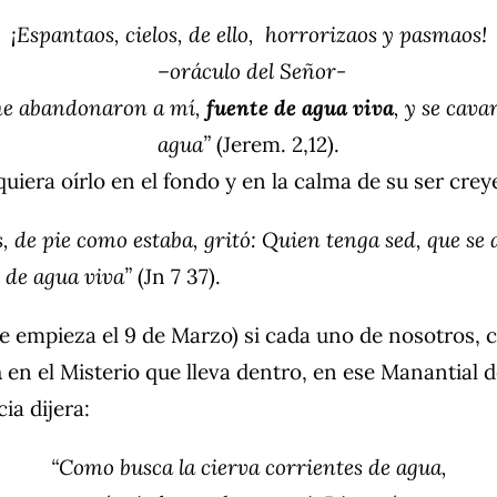
¡Espantaos, cielos, de ello, horrorizaos y pasmaos!
–oráculo del Señor-
me abandonaron a mí,
fuente de agua viva
, y se cava
agua”
(Jerem. 2,12).
 quiera oírlo en el fondo y en la calma de su ser crey
sús, de pie como estaba, gritó: Quien tenga sed, que s
 de agua viva”
(Jn 7 37).
e empieza el 9 de Marzo) si cada uno de nosotros, c
n
en el Misterio que lleva dentro, en ese Manantial d
ia dijera:
“Como busca la cierva corrientes de agua,