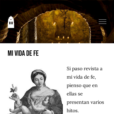
Saltar
al
contenido
Mi vida de fe
Si paso revista a
mi vida de fe,
pienso que en
ellas se
presentan varios
hitos.