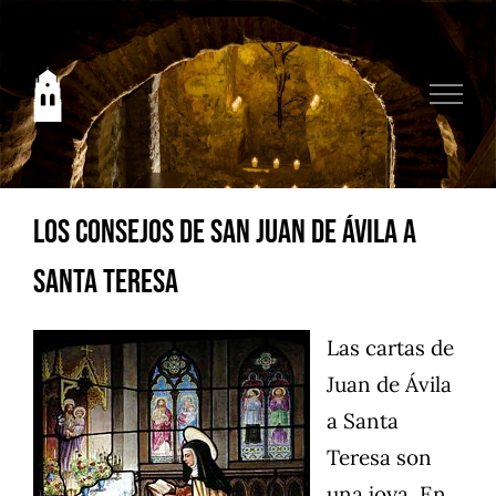
Saltar
al
contenido
Los consejos de San Juan de Ávila a
Santa Teresa
Las cartas de
Juan de Ávila
a Santa
Teresa son
una joya. En