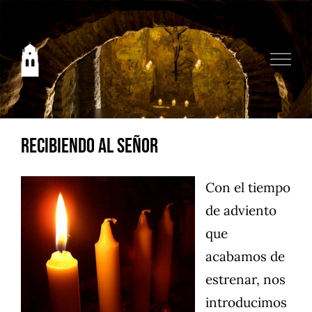
Saltar
al
contenido
Recibiendo al Señor
Con el tiempo
de adviento
que
acabamos de
estrenar, nos
introducimos