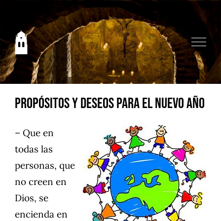
Saltar
al
contenido
Propósitos y deseos para el nuevo año
–
Que en
todas las
personas, que
no creen en
Dios, se
encienda en