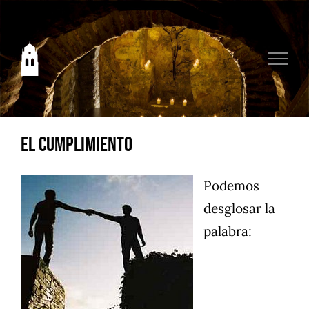
Saltar
al
contenido
El cumplimiento
Podemos
desglosar la
palabra: