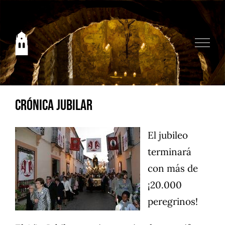
Saltar
al
contenido
Crónica Jubilar
El jubileo
terminará
con más de
¡20.000
peregrinos!