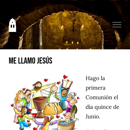
Saltar
al
contenido
Me llamo Jesús
Hago la
primera
Comunión el
día quince de
Junio.