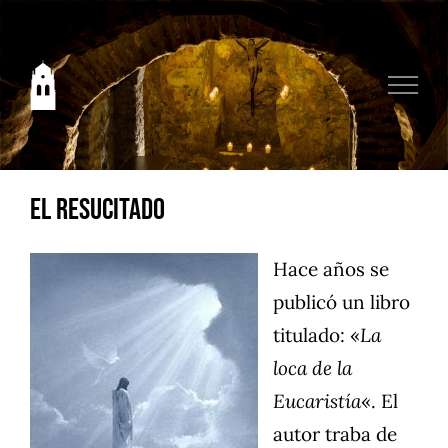
Saltar
al
contenido
El Resucitado
Hace años se
publicó un libro
titulado: «
La
loca de la
Eucaristía
«. El
autor traba de