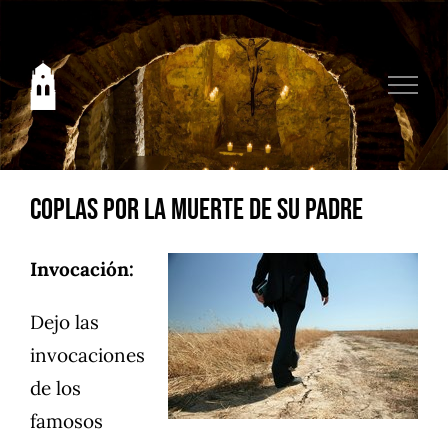
Saltar
al
contenido
Coplas por la muerte de su padre
Invocación:
Dejo las
invocaciones
de los
famosos