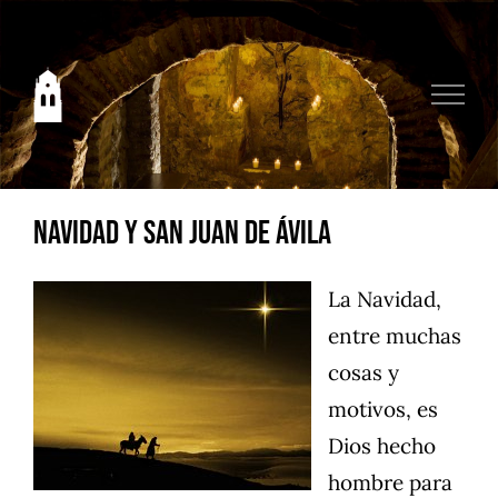
Saltar
al
contenido
Navidad y San Juan de Ávila
La Navidad,
entre muchas
cosas y
motivos, es
Dios hecho
hombre para