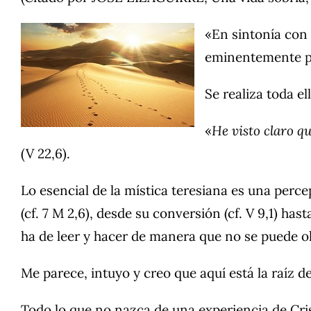
«En sintonía con l
eminentemente pe
Se realiza toda el
«
He visto claro q
(V 22,6).
Lo esencial de la mística teresiana es una perc
(cf. 7 M 2,6), desde su conversión (cf. V 9,1) h
ha de leer y hacer de manera que no se puede olv
Me parece, intuyo y creo que aquí está la raíz d
Todo lo que no nazca de una experiencia de Crist