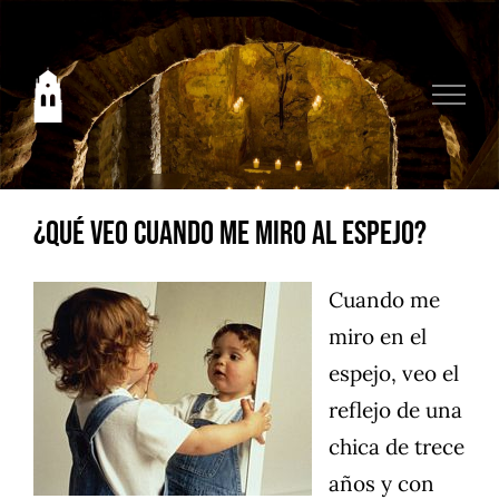
Saltar
al
contenido
¿Qué veo cuando me miro al espejo?
Cuando me
miro en el
espejo, veo el
reflejo de una
chica de trece
años y con