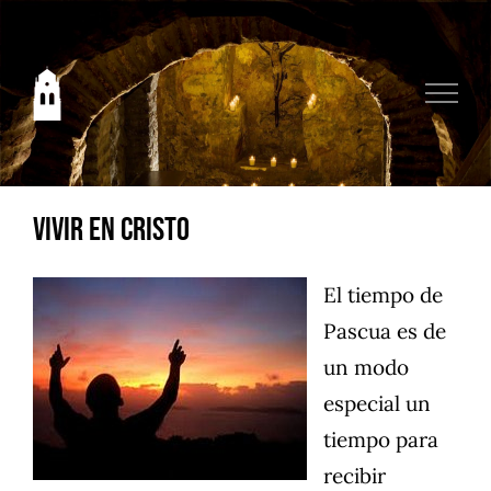
Saltar
al
contenido
Vivir en Cristo
El tiempo de
Pascua es de
un modo
especial un
tiempo para
recibir