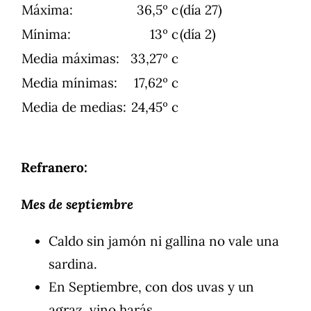
Máxima:
36,5º c
(día 27)
Mínima:
13º c
(día 2)
Media máximas:
33,27º c
Media mínimas:
17,62º c
Media de medias:
24,45º c
Refranero:
Mes de septiembre
Caldo sin jamón ni gallina no vale una
sardina.
En Septiembre, con dos uvas y un
agraz, vino harás.