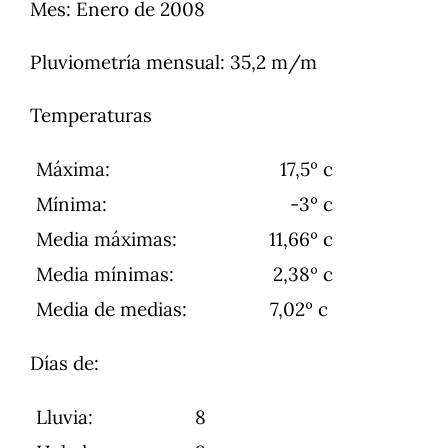
Mes
: Enero de 2008
Pluviometría mensual
: 35,2 m/m
Temperaturas
Máxima:
17,5º c
Mínima:
-3º c
Media máximas:
11,66º c
Media mínimas:
2,38º c
Media de medias:
7,02º c
Días de:
Lluvia:
8