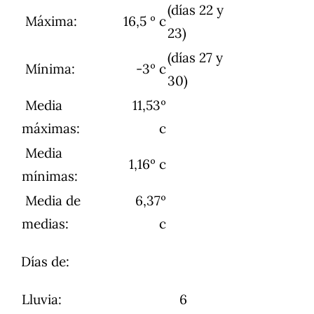
(días 22 y
Máxima:
16,5 º c
23)
(días 27 y
Mínima:
-3º c
30)
Media
11,53º
máximas:
c
Media
1,16º c
mínimas:
Media de
6,37º
medias:
c
Días de:
Lluvia:
6