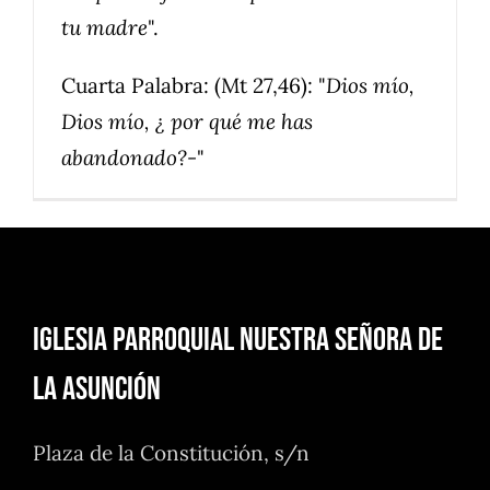
tu madre
".
Cuarta Palabra: (Mt 27,46): "
Dios mío,
Dios mío, ¿ por qué me has
abandonado?-
"
Iglesia Parroquial Nuestra Señora de
la Asunción
Plaza de la Constitución, s/n