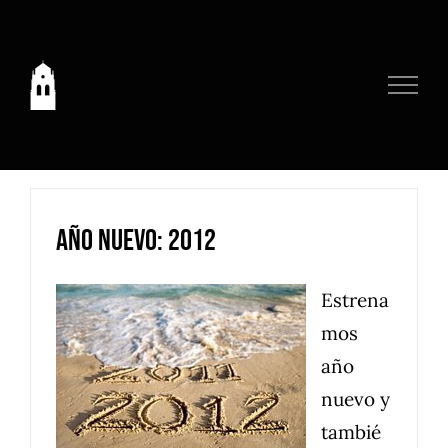
Saltar
al
contenido
Año nuevo: 2012
Estrena
mos
año
nuevo y
tambié