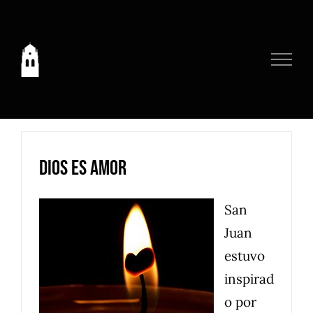
Saltar
al
contenido
Dios es Amor
San
Juan
estuvo
inspirad
o por