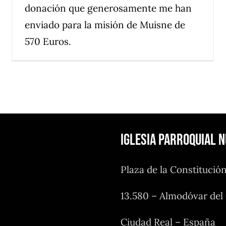
donación que generosamente me han
enviado para la misión de Muisne de
570 Euros.
Iglesia Parroquial 
Plaza de la Constitució
13.580 – Almodóvar de
Ciudad Real – España