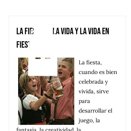
Saltar
al
contenido
La fiesta en la vida y la vida en
fiesta
La fiesta,
cuando es bien
celebrada y
vivida, sirve
para
desarrollar el
juego, la
fantasía, la creatividad, la