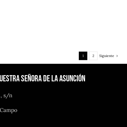
Siguiente
1
2
Nuestra Señora de la Asunción
n, s/n
l Campo