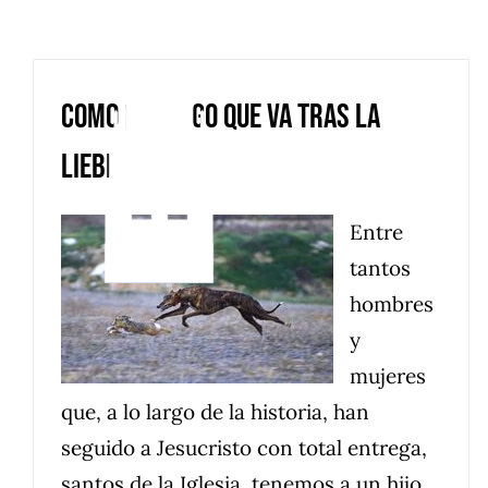
Saltar
al
contenido
Como el galgo que va tras la
liebre
Entre
tantos
hombres
y
mujeres
que, a lo largo de la historia, han
seguido a Jesucristo con total entrega,
santos de la Iglesia, tenemos a un hijo