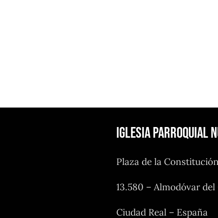
Iglesia Parroquial 
Plaza de la Constitució
13.580 – Almodóvar de
Ciudad Real – España