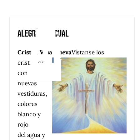
Saltar
al
contenido
Alegría Pascual
Cristo , Vida Nueva
Vístanse los
cristianos
con
nuevas
vestiduras,
colores
blanco y
rojo
del agua y