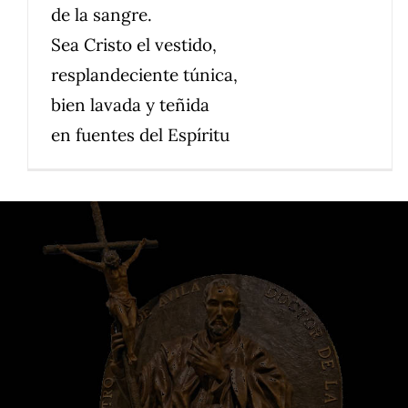
de la sangre.
Sea Cristo el vestido,
resplandeciente túnica,
bien lavada y teñida
en fuentes del Espíritu