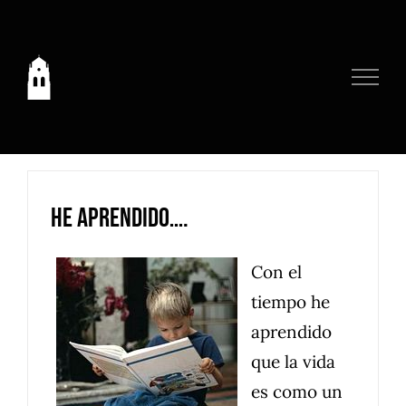
Saltar
al
contenido
He aprendido….
Con el
tiempo he
aprendido
que la vida
es como un