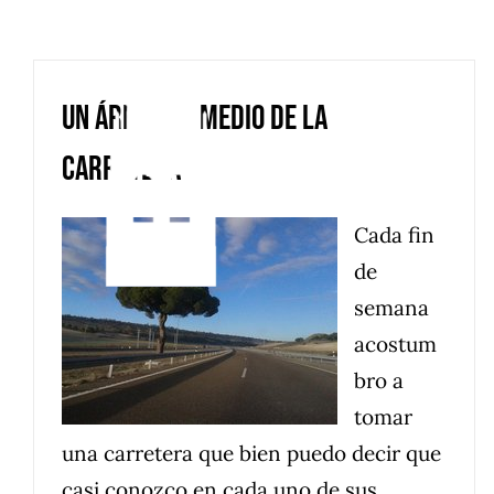
Saltar
al
contenido
Un árbol en medio de la
carretera
Cada fin
de
semana
acostum
bro a
tomar
una carretera que bien puedo decir que
casi conozco en cada uno de sus